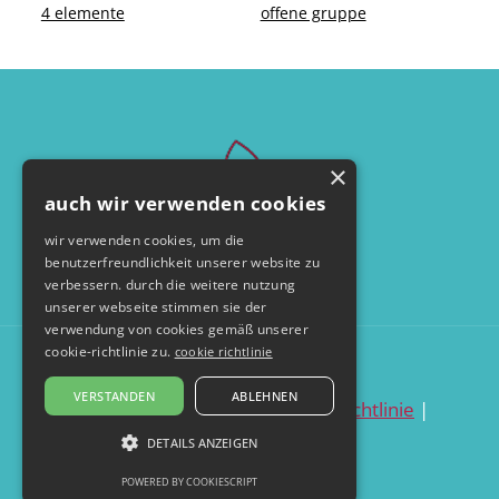
4 elemente
offene gruppe
×
auch wir verwenden cookies
wir verwenden cookies, um die
benutzerfreundlichkeit unserer website zu
verbessern. durch die weitere nutzung
unserer webseite stimmen sie der
verwendung von cookies gemäß unserer
cookie-richtlinie zu.
cookie richtlinie
© by seelentanzerei.de
VERSTANDEN
ABLEHNEN
datenschutzerklärung
|
cookie richtlinie
|
impressum
DETAILS ANZEIGEN
POWERED BY COOKIESCRIPT
UNBEDINGT ERFORDERLICH