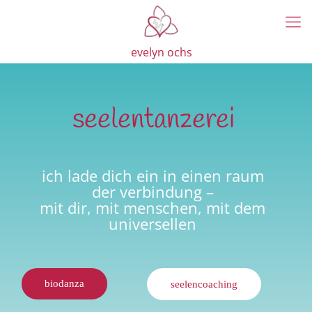
evelyn ochs
seelentanzerei
ich lade dich ein in einen raum
der verbindung –
mit dir, mit menschen, mit dem
universellen
biodanza
seelencoaching