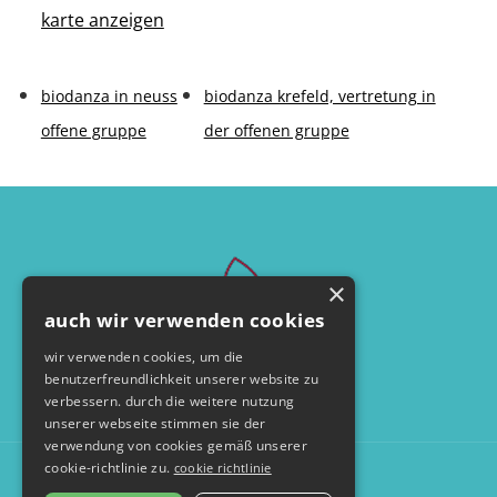
karte anzeigen
biodanza in neuss
biodanza krefeld, vertretung in
offene gruppe
der offenen gruppe
×
auch wir verwenden cookies
wir verwenden cookies, um die
benutzerfreundlichkeit unserer website zu
verbessern. durch die weitere nutzung
unserer webseite stimmen sie der
verwendung von cookies gemäß unserer
cookie-richtlinie zu.
cookie richtlinie
© by seelentanzerei.de