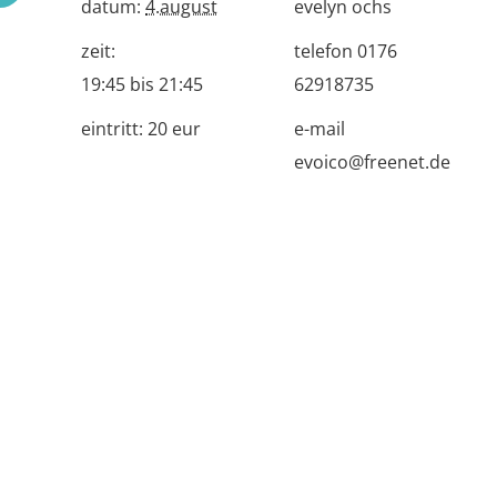
datum:
4.august
evelyn ochs
zeit:
telefon
0176
19:45 bis 21:45
62918735
eintritt:
20 eur
e-mail
evoico@freenet.de