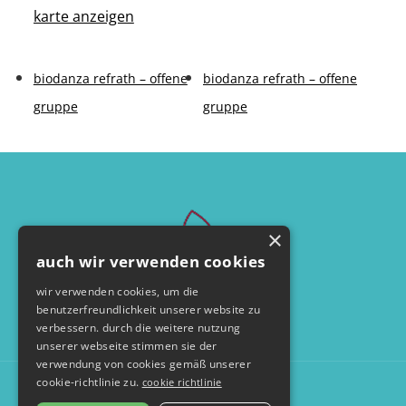
karte anzeigen
biodanza refrath – offene
biodanza refrath – offene
gruppe
gruppe
×
auch wir verwenden cookies
wir verwenden cookies, um die
benutzerfreundlichkeit unserer website zu
verbessern. durch die weitere nutzung
unserer webseite stimmen sie der
verwendung von cookies gemäß unserer
cookie-richtlinie zu.
cookie richtlinie
© by seelentanzerei.de