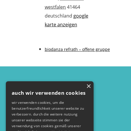
westfalen
41464
deutschland
google
karte anzeigen
biodanza refrath – offene gruppe
×
auch wir verwenden cookies
wir verwenden cookies, um die
benutzerfreundlichkeit unserer website zu
verbessern. durch die weitere nutzung
unserer webseite stimmen sie der
verwendung von cookies gemäß unserer