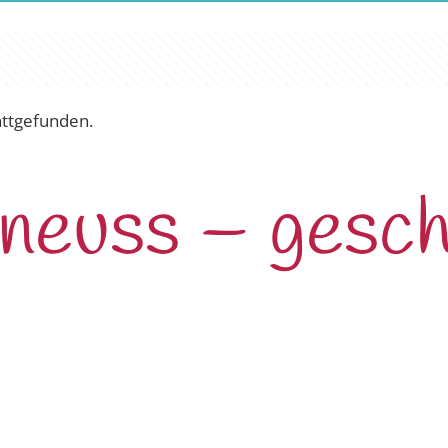
attgefunden.
 neuss – gesc