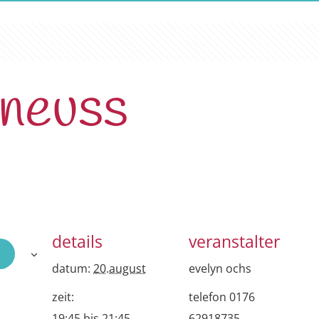
 neuss
details
veranstalter
datum:
20.august
evelyn ochs
zeit:
telefon
0176
19:45 bis 21:45
62918735