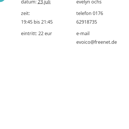
datum:
23.juli
evelyn ochs
zeit:
telefon
0176
19:45 bis 21:45
62918735
eintritt:
22 eur
e-mail
evoico@freenet.de