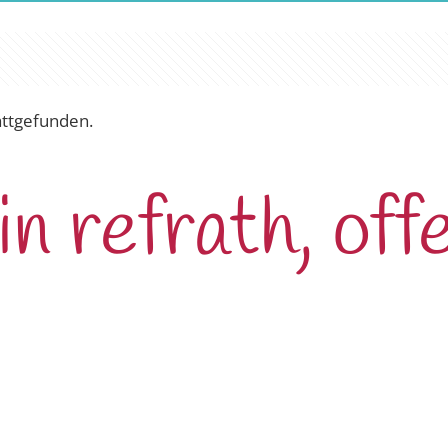
attgefunden.
in refrath, off