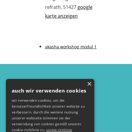
refrath
,
51427
google
karte anzeigen
akasha workshop modul 1
×
auch wir verwenden cookies
wir verwenden cookies, um die
benutzerfreundlichkeit unserer website zu
verbessern. durch die weitere nutzung
unserer webseite stimmen sie der
verwendung von cookies gemäß unserer
cookie-richtlinie zu.
cookie richtlinie